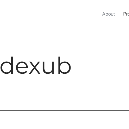
About
Pr
ndexub