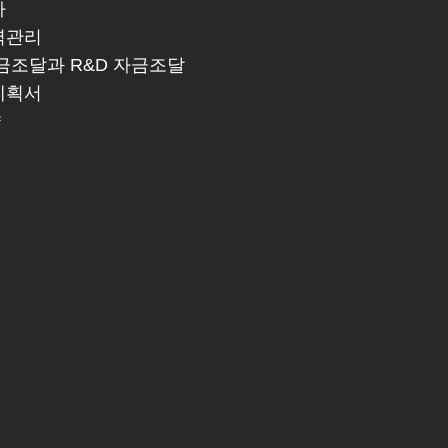
가
력관리
금조달과 R&D 자금조달
계획서
략